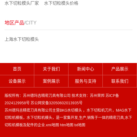
水下切粒模头厂家
水下切粒模头价格
地区产品
/CITY
上海水下切粒模头
首页
关于我们
新闻中心
产品展示
设备展示
案例展示
服务与支持
联系我们
版权所有：苏州德玛吉精密刀具有限公司 技术支持：
苏州荣邦
苏ICP备
2024129958号
苏公网安备32050602013935号
苏州德玛吉精密刀具有限公司主营
BKG水切模头
，
水下切粒机刀片
，
MAG水下
切粒机模板
，
水下切粒机模头
，是一家集开发,生产,销售于一体的精密刀具,水下
切粒机模板及配件的企业.
xml地图
htm地图
txt地图