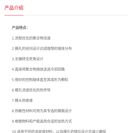
产品介绍
产品特点：
1.流程优化的聚合物流道
2.模孔的径向设计达成理想的熔体分布
3.无偏转无死角设计
4.直接将聚合物熔体送进冷却回路
5.很好的控制熔体直至其成形为颗粒
6.模孔流道优化的热传导
7.模头热绝缘
8.热敏性材料可用为其专选的模面设计
9.根据物料和产能选用合适的加热方式
10.选用不同的涂层或材料，以及模孔的错位设计可减少磨损