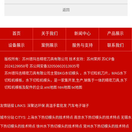
返回
首页
关于我们
新闻中心
产品展示
设备展示
案例展示
服务与支持
联系我们
版权所有：苏州德玛吉精密刀具有限公司 技术支持：
苏州荣邦
苏ICP备
2024129958号
苏公网安备32050602013935号
苏州德玛吉精密刀具有限公司主营
BKG水切模头
，
水下切粒机刀片
，
MAG水下
切粒机模板
，
水下切粒机模头
，是一家集开发,生产,销售于一体的精密刀具,水下
切粒机模板及配件的企业.
xml地图
htm地图
txt地图
友情链接 LINKS:
深聚达环保
高温手套批发
汽车电子端子
城市分站 CITYS:
上海水下热切模头的技术特点
南京水下热切模头的技术特点
无锡水
下热切模头的技术特点
徐州水下热切模头的技术特点
常州水下热切模头的技术特点