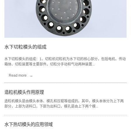
水下切粒模头的组成
常见切粒机刀片材料
粉碎机刀片能调节吗？
水下切粒模头的组成：1、切粒机切粒机为水下切的核心部分，包括电机、传动
切粒机刀片是切割材料的重要部件，选择合适的刀片材料对于提高切割效果、
粉碎机刀片可调间隙和角度，以控制颗粒大小和切削效果，满足不同生产需
箱体、切粒装置等主要部件。切粒分手动和气动两种装置...
延长刀片使用寿命具有重要意义。以下将对切粒机刀片的材...
求。调节需遵循设备说明和专业指导，确保准确性和安全性。...
Read more
Read more
Read more
→
→
→
造粒机模头作用原理
切粒机刀片技术质量标准
粉碎机刀片如何巡检维护？
造粒机模头是由模头本体、模孔和压辊等组成的。其中，模头本体分为上下两
切粒机刀片技术标准涵盖材质、硬度、尺寸精度、刃口质量、动平衡及耐腐蚀
粉碎机刀片巡检维护重要，需定期检查刀片状况，清洁并紧固，注意磨损情况
部分，上部为进料口，下部为出料口，模孔是由上下两个模...
性。材质需高硬度耐磨，硬度适中，尺寸，刃口锋利平整，...
及时维护或更换。确保设备正常运行，延长寿命，提高效率...
水下热切模头的应用领域
粉碎机刀片正确安装方法
破碎机刀片加工过程中存在哪些技术难点？