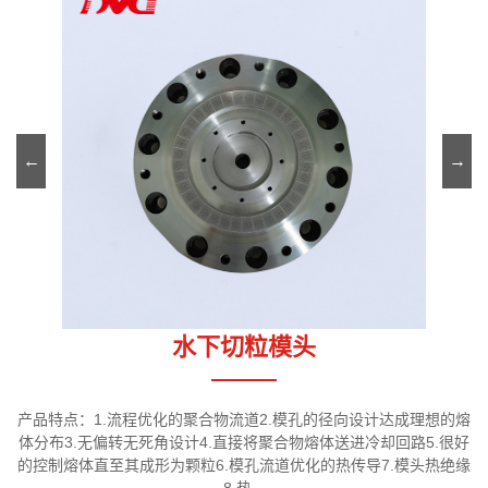
←
→
水下切粒模头
的熔
产品特点：1.流程优化的聚合物流道2.模孔的径向设计达成理想的熔
产
很好
体分布3.无偏转无死角设计4.直接将聚合物熔体送进冷却回路5.很好
体
绝缘
的控制熔体直至其成形为颗粒6.模孔流道优化的热传导7.模头热绝缘
的
8.热...