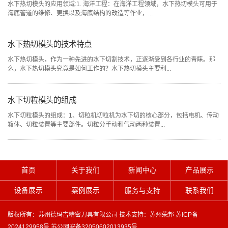
水下热切模头的应用领域:1. 海洋工程：在海洋工程领域，水下热切模头可用于
安装粉碎机刀片前需确保工作区干净、关闭电源，准备工具并检查刀片匹配。
破碎机刀片加工涉及材料选择、设计、加工、热处理和装配等环节，技术难点
海底管道的维修、更换以及海底结构的改造等作业，...
安装时先拆旧刀片，再按要求装新刀片，注意方向及受力均...
较多。需选择耐磨、硬度高的材料，合理设计刀片形状和尺...
水下热切模头的技术特点
如何选择适合的粉碎机刀片
如何识别粉碎机刀片的磨损程度？
水下热切模头，作为一种先进的水下切割技术，正逐渐受到各行业的青睐。那
选粉碎机刀片需考虑物料特性、粉碎目的、精度、粉碎机类型和参数。硬度高
粉碎机刀片磨损影响工作效率，需定期目视、摸表面、检查效率识别磨损程
么，水下热切模头究竟是如何工作的？水下热切模头主要利...
选硬质合金，韧性好选含铬镍钢材，湿度大需防粘涂层，粒...
度，及时维护更换。避免过载冲击，延长使用寿命。粉碎机刀...
水下切粒模头的组成
常见切粒机刀片材料
粉碎机刀片能调节吗？
水下切粒模头的组成：1、切粒机切粒机为水下切的核心部分，包括电机、传动
切粒机刀片是切割材料的重要部件，选择合适的刀片材料对于提高切割效果、
粉碎机刀片可调间隙和角度，以控制颗粒大小和切削效果，满足不同生产需
箱体、切粒装置等主要部件。切粒分手动和气动两种装置...
延长刀片使用寿命具有重要意义。以下将对切粒机刀片的材...
求。调节需遵循设备说明和专业指导，确保准确性和安全性。...
首页
关于我们
新闻中心
产品展示
设备展示
案例展示
服务与支持
联系我们
版权所有：苏州德玛吉精密刀具有限公司 技术支持：
苏州荣邦
苏ICP备
2024129958号
苏公网安备32050602013935号