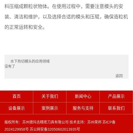
料压缩成颗粒状物体。在使用过程中，需要注意模头的安
装、清洁和维护，以及选择合适的模头和压辊，确保造粒机
的正常运转和安全。
水下热切模头的应用领域
没有了
返回
首页
关于我们
新闻中心
产品展示
设备展示
案例展示
服务与支持
联系我们
版权所有：苏州德玛吉精密刀具有限公司 技术支持：
苏州荣邦
苏ICP备
2024129958号
苏公网安备32050602013935号