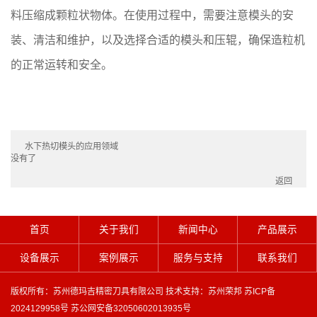
料压缩成颗粒状物体。在使用过程中，需要注意模头的安
装、清洁和维护，以及选择合适的模头和压辊，确保造粒机
的正常运转和安全。
水下热切模头的应用领域
没有了
返回
首页
关于我们
新闻中心
产品展示
设备展示
案例展示
服务与支持
联系我们
版权所有：苏州德玛吉精密刀具有限公司 技术支持：
苏州荣邦
苏ICP备
2024129958号
苏公网安备32050602013935号