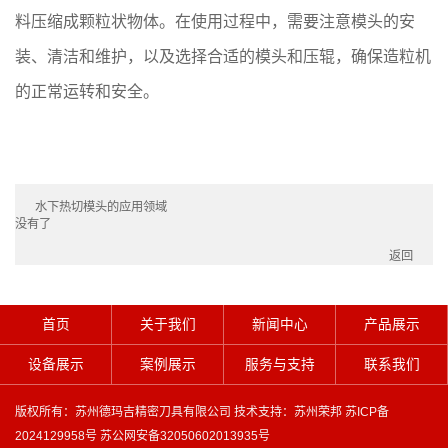
料压缩成颗粒状物体。在使用过程中，需要注意模头的安
装、清洁和维护，以及选择合适的模头和压辊，确保造粒机
的正常运转和安全。
水下热切模头的应用领域
没有了
返回
首页
关于我们
新闻中心
产品展示
设备展示
案例展示
服务与支持
联系我们
版权所有：苏州德玛吉精密刀具有限公司 技术支持：
苏州荣邦
苏ICP备
2024129958号
苏公网安备32050602013935号