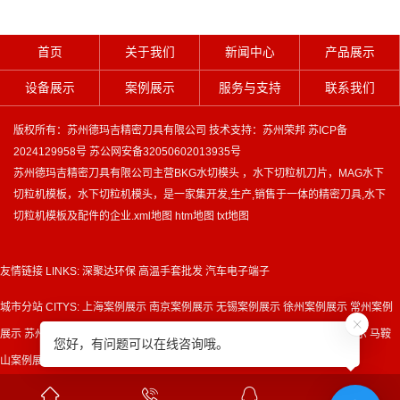
首页
关于我们
新闻中心
产品展示
设备展示
案例展示
服务与支持
联系我们
版权所有：苏州德玛吉精密刀具有限公司 技术支持：
苏州荣邦
苏ICP备
2024129958号
苏公网安备32050602013935号
苏州德玛吉精密刀具有限公司主营
BKG水切模头
，
水下切粒机刀片
，
MAG水下
切粒机模板
，
水下切粒机模头
，是一家集开发,生产,销售于一体的精密刀具,水下
切粒机模板及配件的企业.
xml地图
htm地图
txt地图
友情链接 LINKS:
深聚达环保
高温手套批发
汽车电子端子
城市分站 CITYS:
上海案例展示
南京案例展示
无锡案例展示
徐州案例展示
常州案例
展示
苏州案例展示
南通案例展示
连云港案例展示
泰州案例展示
宁波案例展示
马鞍
您好，有问题可以在线咨询哦。
山案例展示
广州案例展示
深圳案例展示
东莞案例展示
成都案例展示



