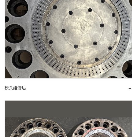
模头维修后
→