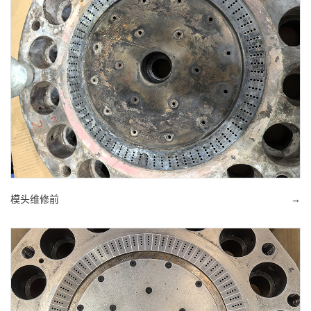
模头维修前
→