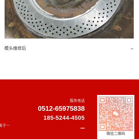
模头维修后
→
服务电话
0512-65975838
185-5244-4505
售于一
微信二维码