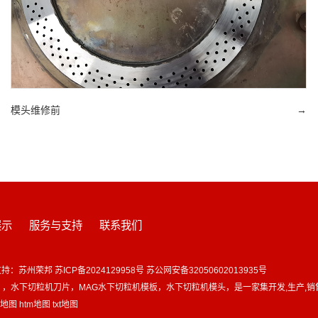
模头维修前
→
展示
服务与支持
联系我们
支持：
苏州荣邦
苏ICP备2024129958号
苏公网安备32050602013935号
头
，
水下切粒机刀片
，
MAG水下切粒机模板
，
水下切粒机模头
，是一家集开发,生产,销
l地图
htm地图
txt地图