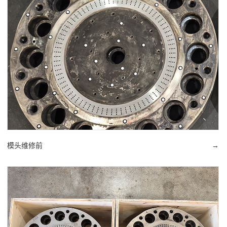
模头维修前
→