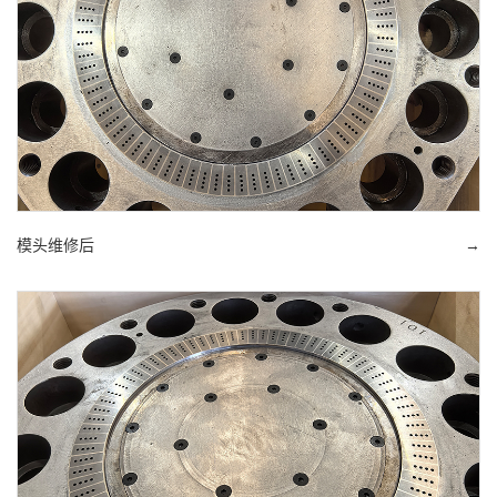
模头维修后
→