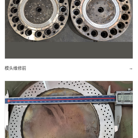
模头维修前
→