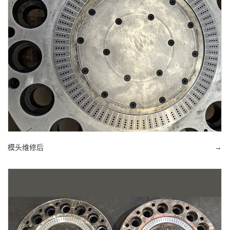
模头维修后
→