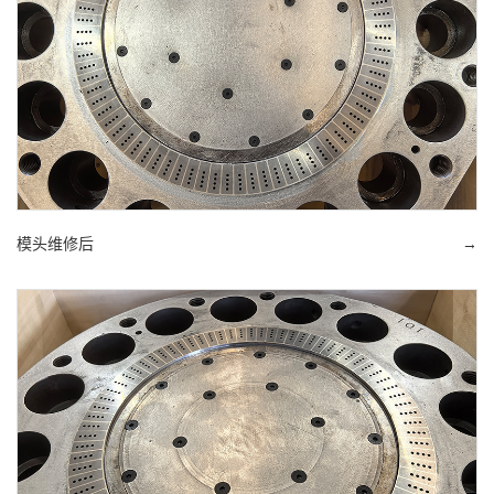
模头维修后
→