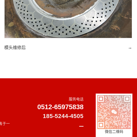
模头维修后
→
服务电话
0512-65975838
185-5244-4505
售于一
微信二维码