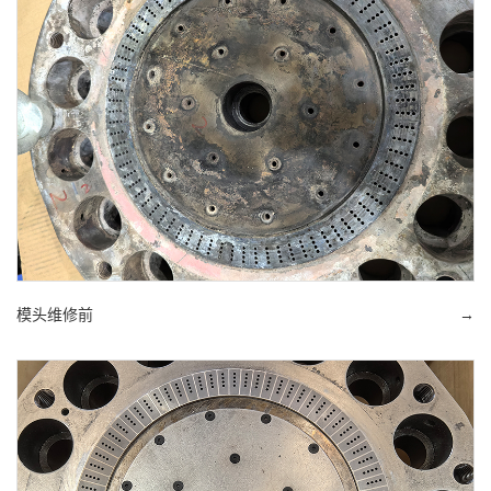
模头维修前
→