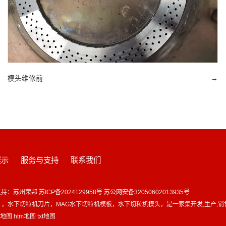
模头维修前
→
展示
服务与支持
联系我们
支持：
苏州荣邦
苏ICP备2024129958号
苏公网安备32050602013935号
头
，
水下切粒机刀片
，
MAG水下切粒机模板
，
水下切粒机模头
，是一家集开发,生产,销
l地图
htm地图
txt地图