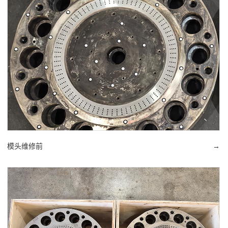
模头维修前
→