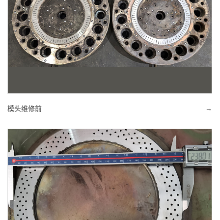
模头维修前
→